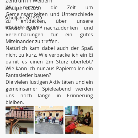
Zentrum in Weibern.
Wir nutzten die Zeit um 
Schuljahr 2020/21
Gemeinsamkeiten und Unterschiede 
Schuljahr 2019/20
zu entdecken, über unsere 
Schuljahr 2018/19
Klassenregeln nachzudenken und 
Vereinbarungen für ein gutes 
Miteinander zu treffen.   
Natürlich kam dabei auch der Spaß 
nicht zu kurz. Wie verpacke ich ein Ei 
damit es einen 2m Sturz überlebt? 
Wie kann ich nur aus Papierrollen ein 
Fantasietier bauen?
Die vielen lustigen Aktivitäten und ein 
gemeinsamer Spieleabend werden 
uns noch lange in Erinnerung 
bleiben. 