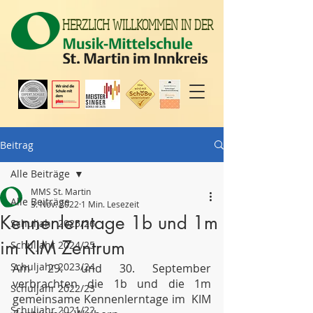
HERZLICH WILLKOMMEN IN DER
Beitrag
Alle Beiträge
MMS St. Martin
Alle Beiträge
3. Nov. 2022
1 Min. Lesezeit
Kennenlerntage 1b und 1m
Schuljahr 2025/26
im KIM Zentrum
Schuljahr 2024/25
Schuljahr 2023/24
Am 29. und 30. September 
verbrachten die 1b und die 1m 
Schuljahr 2022/23
gemeinsame Kennenlerntage im  KIM 
Schuljahr 2021/22