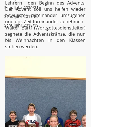
Lehrern  den Beginn des Advents. 
Schuljahr 2020/21
Der Advent soll uns helfen wieder 
bewusster miteinander umzugehen 
Schuljahr 2019/20
und uns Zeit füreinander zu nehmen. 
Schuljahr 2018/19
Walter Bartl (Wortgottesdienstleiter) 
segnete die Adventskränze, die nun 
bis Weihnachten in den Klassen 
stehen werden. 