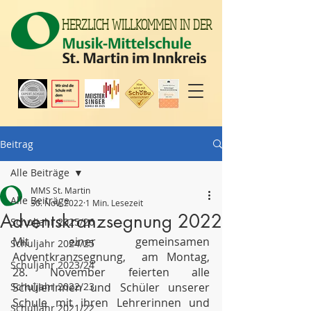
HERZLICH WILLKOMMEN IN DER
Beitrag
Alle Beiträge
MMS St. Martin
Alle Beiträge
30. Nov. 2022
1 Min. Lesezeit
Adventskranzsegnung 2022
Schuljahr 2025/26
Mit einer gemeinsamen 
Schuljahr 2024/25
Adventkranzsegnung,  am Montag, 
Schuljahr 2023/24
28. November feierten alle 
Schuljahr 2022/23
Schülerinnen und Schüler unserer 
Schule mit ihren Lehrerinnen und 
Schuljahr 2021/22