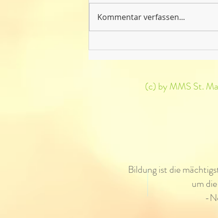
Kommentar verfassen...
And the weather for today...!
(c) by MMS St. Mart
Bildung ist die mächtig
um die
-N