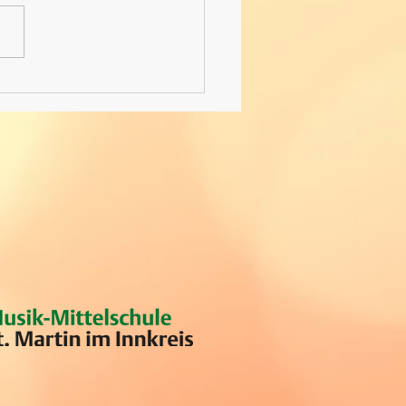
tze - 4 Schätze: Eine
alische Reise durch St.
n/I.