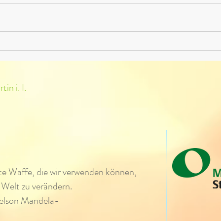
Raumgestaltung in 3D - Ein
4 Plä
Projekt der 1a Klasse
musik
Marti
in i. I.
ste Waffe, die wir verwenden können,
 Welt zu verändern.
elson Mandela-