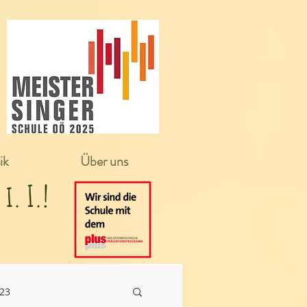
ik
Über uns
in i. I.!
/23