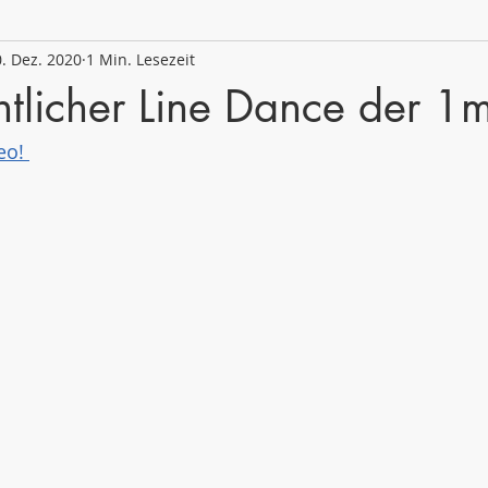
. Dez. 2020
1 Min. Lesezeit
 2020/21
Schuljahr 2019/20
Schuljahr 2018/19
tlicher Line Dance der 1
eo! 