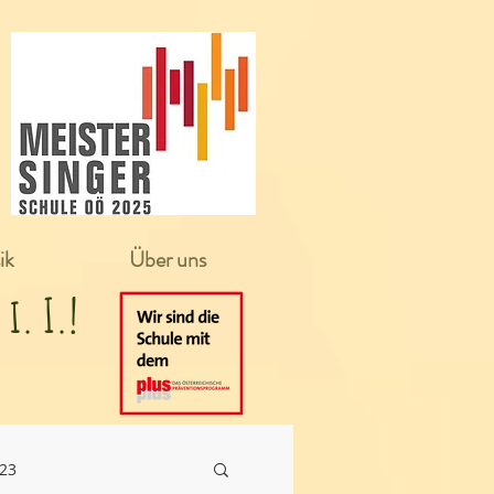
ik
Über uns
in i. I.!
/23