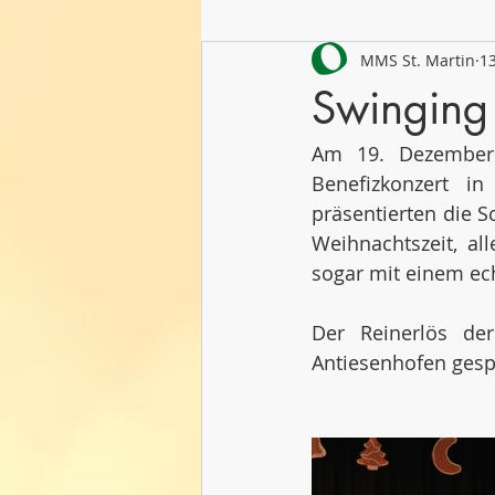
MMS St. Martin
13
Schuljahr 2021/22
Schuljahr
Swinging
Am 19. Dezember 
Benefizkonzert i
präsentierten die S
Weihnachtszeit, al
sogar mit einem ech
Der Reinerlös der
Antiesenhofen gesp