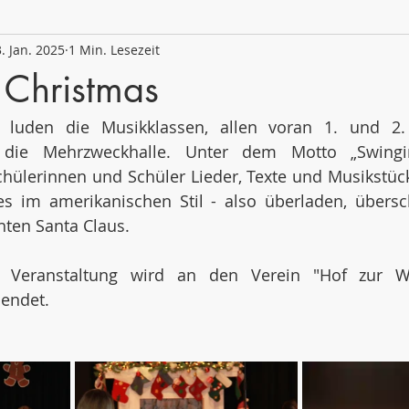
. Jan. 2025
1 Min. Lesezeit
 2020/21
Schuljahr 2019/20
Schuljahr 2018/19
 Christmas
luden die Musikklassen, allen voran 1. und 2. 
n die Mehrzweckhalle. Unter dem Motto „Swingin
chülerinnen und Schüler Lieder, Texte und Musikstüc
les im amerikanischen Stil - also überladen, übers
ten Santa Claus. 
 Veranstaltung wird an den Verein "Hof zur Wol
endet. 