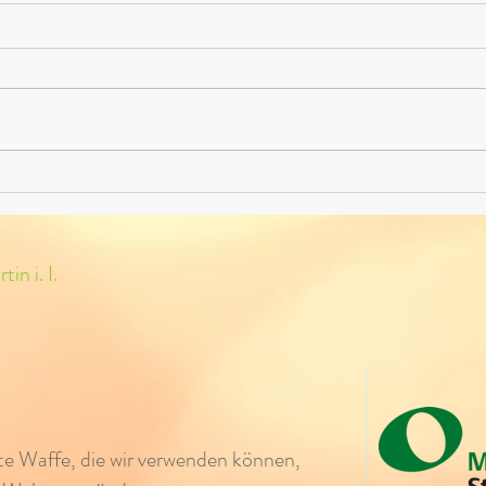
Schac
Erfolg beim VCÖ-
Projektwettbewerb „Green
Chemistry“ – Unsere Schule
gewinnt einen Hauptpreis
in i. I.
ste Waffe, die wir verwenden können,