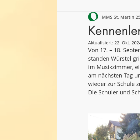
MMS St. Martin
25
Schuljahr 2021/22
Schuljahr
Kennenle
Aktualisiert:
22. Okt. 202
Von 17. – 18. Sept
standen Würstel gri
im Musikzimmer, ei
am nächsten Tag u
wieder zur Schule z
Die Schüler und Sc