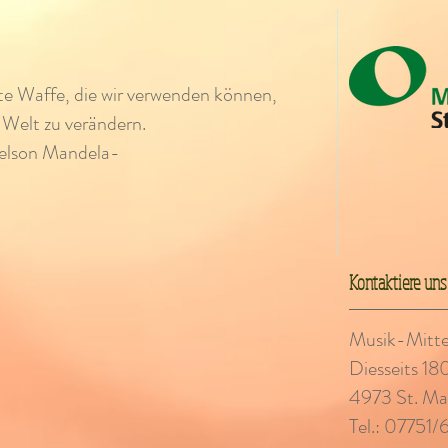
ste Waffe, die wir verwenden können,
 Welt zu verändern.
elson Mandela-
Kontaktiere uns
Musik-Mittels
Diesseits 18
4973 St. Mar
Tel.: 07751