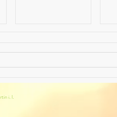
Schac
Erfolg beim VCÖ-
Projektwettbewerb „Green
Chemistry“ – Unsere Schule
gewinnt einen Hauptpreis
in i. I.