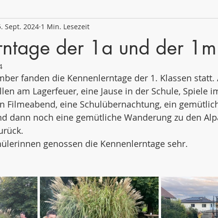
. Sept. 2024
1 Min. Lesezeit
 2020/21
Schuljahr 2019/20
Schuljahr 2018/19
rntage der 1a und der 1m
4
ember fanden die Kennenlerntage der 1. Klassen stat
llen am Lagerfeuer, eine Jause in der Schule, Spiele i
n Filmeabend, eine Schulübernachtung, ein gemütlich
nd dann noch eine gemütliche Wanderung zu den Alp
urück.
hülerinnen genossen die Kennenlerntage sehr.