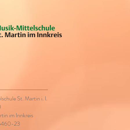
chule St. Martin i. I.
0
tin im Innkreis
/6460-23