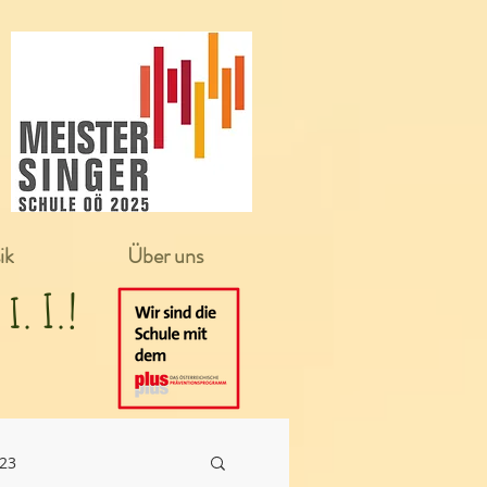
ik
Über uns
in i. I.!
/23