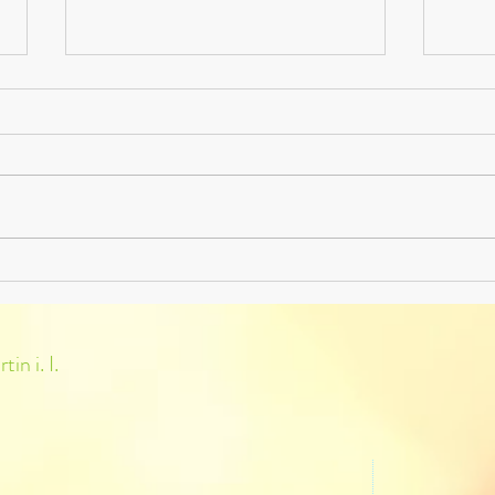
Schac
Erfolg beim VCÖ-
Projektwettbewerb „Green
Chemistry“ – Unsere Schule
gewinnt einen Hauptpreis
in i. I.