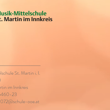
chule St. Martin i. I.
0
tin im Innkreis
/6460-23
2072@schule-ooe.at