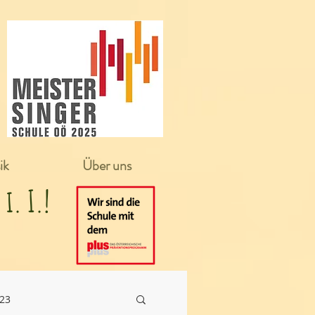
ik
Über uns
in i. I.!
/23