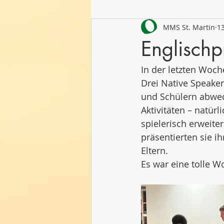
MMS St. Martin
13
Schuljahr 2021/22
Schuljahr
Englischp
In der letzten Woch
Drei Native Speake
und Schülern abwech
Aktivitäten – natürl
spielerisch erweite
präsentierten sie i
Eltern. 
Es war eine tolle 