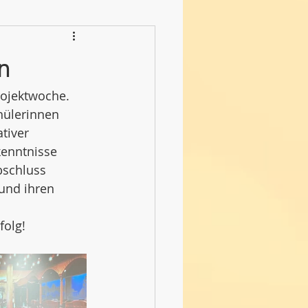
n
rojektwoche. 
hülerinnen 
tiver 
kenntnisse 
bschluss 
und ihren 
folg!