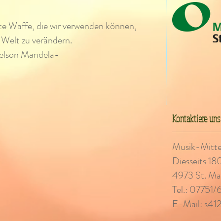
ste Waffe, die wir verwenden können,
 Welt zu verändern.
elson Mandela-
Kontaktiere uns
Musik-Mittels
Diesseits 18
4973 St. Mar
Tel.: 07751
E-Mail:
s41