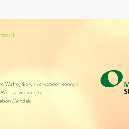
Exkursion ins
Altstoffsammelzentrum Ried im
Innkreis
in i. I.
ste Waffe, die wir verwenden können,
 Welt zu verändern.
elson Mandela-