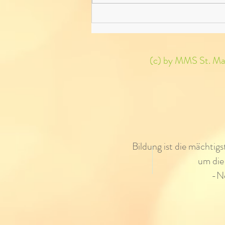
Das Fußballspiel des Jahres
(c) by MMS St. Mart
Bildung ist die mächtig
um die
-N