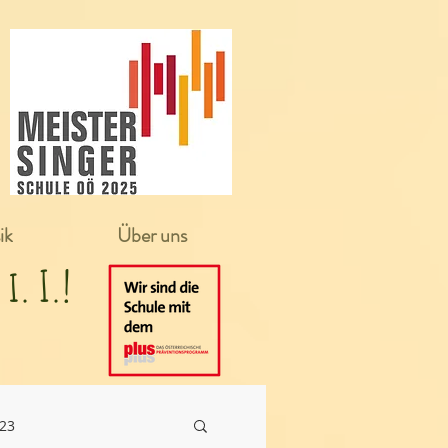
ik
Über uns
in i. I.!
/23