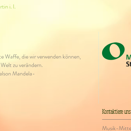
in i. I.
ste Waffe, die wir verwenden können,
 Welt zu verändern.
elson Mandela-
Kontaktiere uns
Musik-Mittels