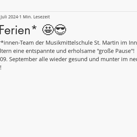
 Juli 2024
1 Min. Lesezeit
 2020/21
Schuljahr 2019/20
Schuljahr 2018/19
Ferien* 🤩😎
*innen-Team der Musikmittelschule St. Martin im Inn
Eltern eine entspannte und erholsame "große Pause"!
 09. September alle wieder gesund und munter im ne
!