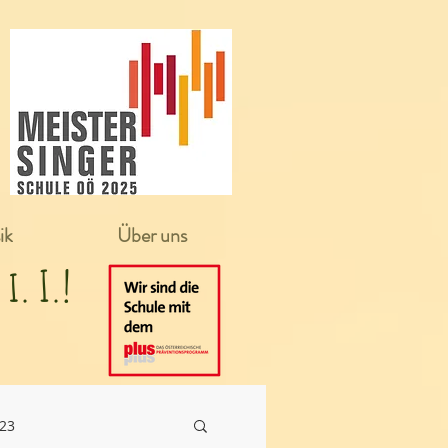
ik
Über uns
in i. I.!
/23