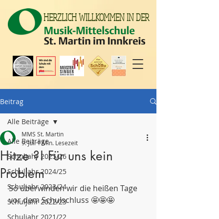
HERZLICH WILLKOMMEN IN DER
Beitrag
Alle Beiträge
MMS St. Martin
Alle Beiträge
9. Juli
1 Min. Lesezeit
Hitze ?! Für uns kein
Schuljahr 2025/26
Problem
Schuljahr 2024/25
Schuljahr 2023/24
So überwinden wir die heißen Tage 
vor dem Schulschluss 🤩🤩🤩
Schuljahr 2022/23
Schuljahr 2021/22