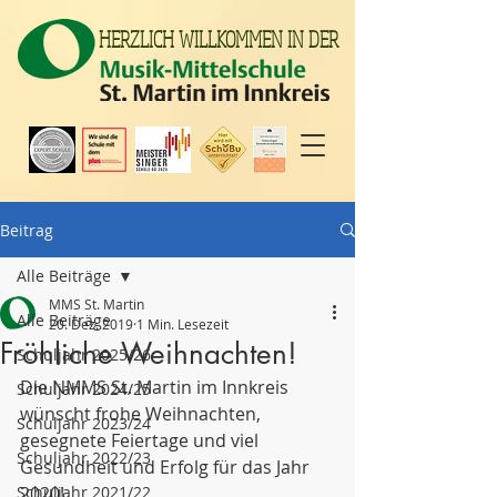
HERZLICH WILLKOMMEN IN DER
Beitrag
Alle Beiträge
MMS St. Martin
Alle Beiträge
20. Dez. 2019
1 Min. Lesezeit
Fröhliche Weihnachten!
Schuljahr 2025/26
Die NMMS St. Martin im Innkreis 
Schuljahr 2024/25
wünscht frohe Weihnachten, 
Schuljahr 2023/24
gesegnete Feiertage und viel 
Schuljahr 2022/23
Gesundheit und Erfolg für das Jahr 
Schuljahr 2021/22
2020!